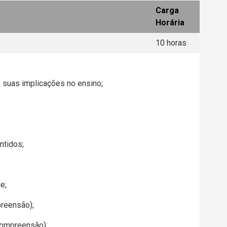
Carga
Horária
10 horas
e suas implicações no ensino;
ntidos;
e;
preensão);
 compreensão);