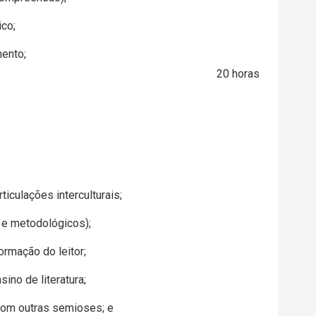
ico;
mento;
20 horas
ticulações interculturais;
s e metodológicos);
ormação do leitor;
sino de literatura;
a com outras semioses; e